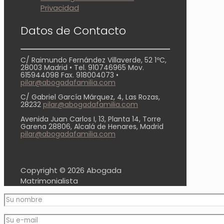
Privacidad
Datos de Contacto
C/ Raimundo Fernández Villaverde, 52 1ºC,
28003 Madrid • Tel. 910746965 Mov.
615944098 Fax. 918004073 •
pilar@abogadafamilia.com
C/ Gabriel García Márquez, 4, Las Rozas,
28232
pilar@abogadafamilia.com
Avenida Juan Carlos I, 13, Planta 14, Torre
Garena 28806, Alcalá de Henares, Madrid
pilar@abogadafamilia.com
Copyright ©
2026 Abogada
Matrimonialista