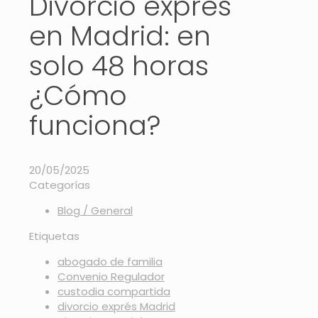
Divorcio exprés
en Madrid: en
solo 48 horas
¿Cómo
funciona?
20/05/2025
Categorías
Blog / General
Etiquetas
abogado de familia
Convenio Regulador
custodia compartida
divorcio exprés Madrid