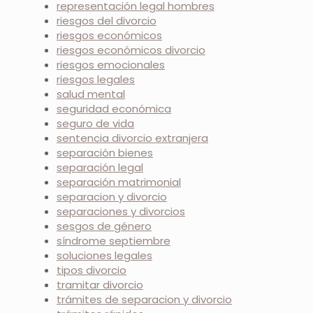
representación legal hombres
riesgos del divorcio
riesgos económicos
riesgos económicos divorcio
riesgos emocionales
riesgos legales
salud mental
seguridad económica
seguro de vida
sentencia divorcio extranjera
separación bienes
separación legal
separación matrimonial
separacion y divorcio
separaciones y divorcios
sesgos de género
síndrome septiembre
soluciones legales
tipos divorcio
tramitar divorcio
trámites de separacion y divorcio