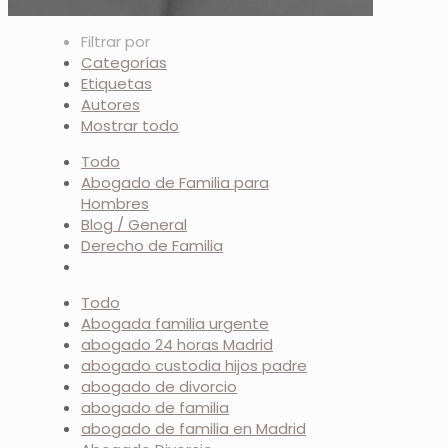
Filtrar por
Categorías
Etiquetas
Autores
Mostrar todo
Todo
Abogado de Familia para
Hombres
Blog / General
Derecho de Familia
Todo
Abogada familia urgente
abogado 24 horas Madrid
abogado custodia hijos padre
abogado de divorcio
abogado de familia
abogado de familia en Madrid