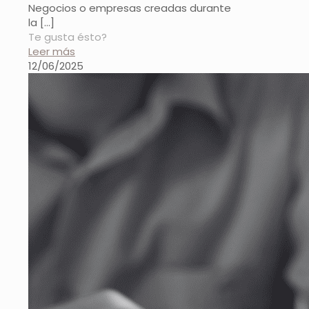
Negocios o empresas creadas durante
la
[…]
Te gusta ésto?
Leer más
12/06/2025