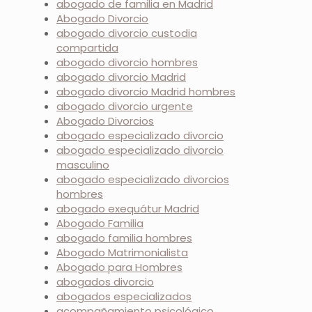
abogado de familia en Madrid
Abogado Divorcio
abogado divorcio custodia
compartida
abogado divorcio hombres
abogado divorcio Madrid
abogado divorcio Madrid hombres
abogado divorcio urgente
Abogado Divorcios
abogado especializado divorcio
abogado especializado divorcio
masculino
abogado especializado divorcios
hombres
abogado exequátur Madrid
Abogado Familia
abogado familia hombres
Abogado Matrimonialista
Abogado para Hombres
abogados divorcio
abogados especializados
acompañamiento psicológico