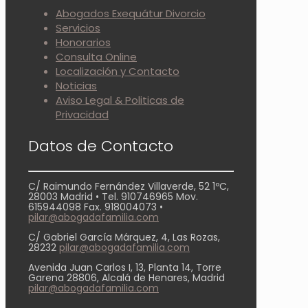
Abogados Exequátur Divorcio
Servicios
Honorarios
Consulta Online
Localización y Contacto
Noticias
Aviso Legal & Politicas de
Privacidad
Datos de Contacto
C/ Raimundo Fernández Villaverde, 52 1ºC,
28003 Madrid • Tel. 910746965 Mov.
615944098 Fax. 918004073 •
pilar@abogadafamilia.com
C/ Gabriel García Márquez, 4, Las Rozas,
28232
pilar@abogadafamilia.com
Avenida Juan Carlos I, 13, Planta 14, Torre
Garena 28806, Alcalá de Henares, Madrid
pilar@abogadafamilia.com