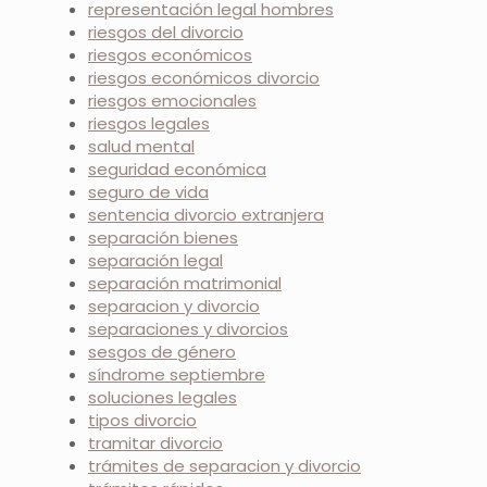
representación legal hombres
riesgos del divorcio
riesgos económicos
riesgos económicos divorcio
riesgos emocionales
riesgos legales
salud mental
seguridad económica
seguro de vida
sentencia divorcio extranjera
separación bienes
separación legal
separación matrimonial
separacion y divorcio
separaciones y divorcios
sesgos de género
síndrome septiembre
soluciones legales
tipos divorcio
tramitar divorcio
trámites de separacion y divorcio