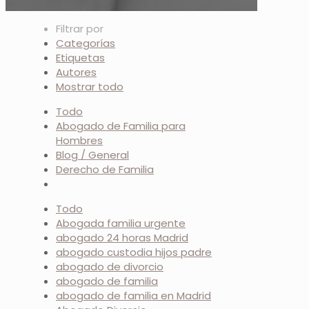
Filtrar por
Categorías
Etiquetas
Autores
Mostrar todo
Todo
Abogado de Familia para
Hombres
Blog / General
Derecho de Familia
Todo
Abogada familia urgente
abogado 24 horas Madrid
abogado custodia hijos padre
abogado de divorcio
abogado de familia
abogado de familia en Madrid