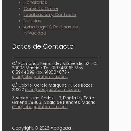
Honorarios
Consulta Online
Localización y Contacto
Noticias
Aviso Legal & Politicas de
Privacidad
Datos de Contacto
C/ Raimundo Fernández Villaverde, 52 1ºC,
28003 Madrid • Tel. 910746965 Mov.
615944098 Fax. 918004073 •
pilar@abogadafamilia.com
C/ Gabriel García Márquez, 4, Las Rozas,
28232
pilar@abogadafamilia.com
Avenida Juan Carlos I, 13, Planta 14, Torre
Garena 28806, Alcalá de Henares, Madrid
pilar@abogadafamilia.com
Copyright ©
2026 Abogada