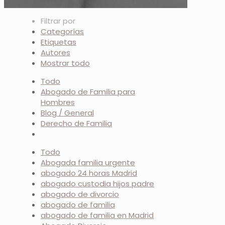
Filtrar por
Categorías
Etiquetas
Autores
Mostrar todo
Todo
Abogado de Familia para
Hombres
Blog / General
Derecho de Familia
Todo
Abogada familia urgente
abogado 24 horas Madrid
abogado custodia hijos padre
abogado de divorcio
abogado de familia
abogado de familia en Madrid