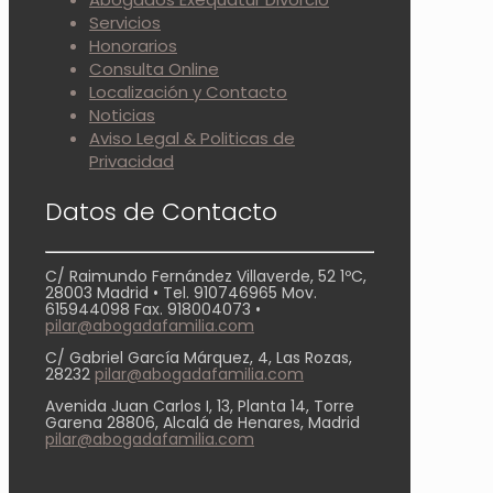
Servicios
Honorarios
Consulta Online
Localización y Contacto
Noticias
Aviso Legal & Politicas de
Privacidad
Datos de Contacto
C/ Raimundo Fernández Villaverde, 52 1ºC,
28003 Madrid • Tel. 910746965 Mov.
615944098 Fax. 918004073 •
pilar@abogadafamilia.com
C/ Gabriel García Márquez, 4, Las Rozas,
28232
pilar@abogadafamilia.com
Avenida Juan Carlos I, 13, Planta 14, Torre
Garena 28806, Alcalá de Henares, Madrid
pilar@abogadafamilia.com