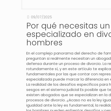
09/07/2025
Por qué necesitas u
especializado en div
hombres
En el complejo panorama del derecho de fam
preguntan si realmente necesitan un abogad
defensa durante un proceso de divorcio. La r
Abogados Exequátur Divorcio
rotundamente sí, y en este artículo te expli
Servicios
fundamentales por las que contar con repres
especializada puede marcar la diferencia en e
Honorarios
La realidad de los desafíos específicos para
sesgos en el sistema judicial Es posible que 
Consulta Online
existen abogados que se especializan en la
procesos de divorcio. ¿Acaso no es la ley igual
Localización y Contacto
igualdad ante la ley es fundamental, la realid
los hombres pueden enfrentar desafíos y pe