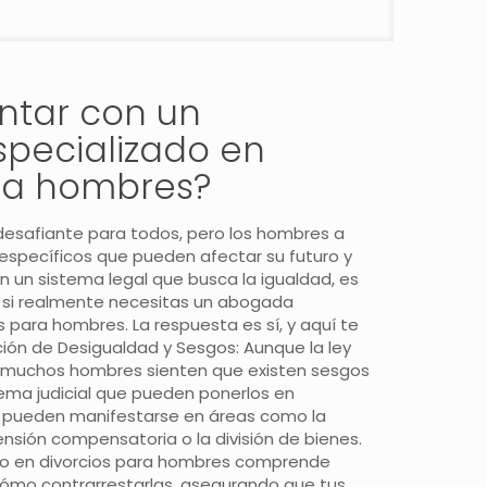
ntar con un
pecializado en
ara hombres?
 desafiante para todos, pero los hombres a
specíficos que pueden afectar su futuro y
 En un sistema legal que busca la igualdad, es
 si realmente necesitas un abogada
Tel. 910746965 Mov. 615944098 Fax. 918004073 •
s para hombres. La respuesta es sí, y aquí te
pción de Desigualdad y Sesgos: Aunque la ley
ca, muchos hombres sienten que existen sesgos
dafamilia.com
tema judicial que pueden ponerlos en
lcalá de Henares, Madrid
pilar@abogadafamilia.com
s pueden manifestarse en áreas como la
pensión compensatoria o la división de bienes.
o en divorcios para hombres comprende
ómo contrarrestarlas, asegurando que tus