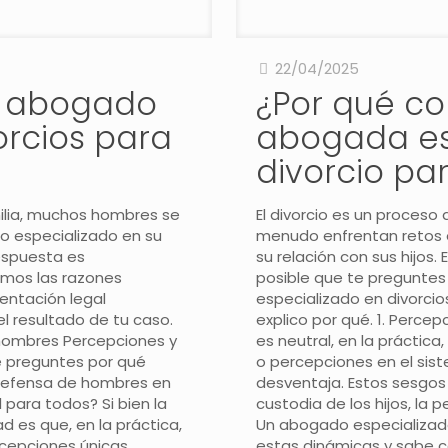
22/04/2025
n abogado
¿Por qué co
orcios para
abogada es
divorcio p
ilia, muchos hombres se
El divorcio es un proceso
o especializado en su
menudo enfrentan retos e
Datos de Contacto
espuesta es
su relación con sus hijos.
camos las razones
posible que te preguntes
C/ Raimundo Fernández Villaverde, 52 1ºC, 28003 Madrid • 
entación legal
especializado en divorcio
pilar@abogadafamilia.com
l resultado de tu caso.
explico por qué. 1. Perce
 hombres Percepciones y
es neutral, en la prácti
C/ Gabriel García Márquez, 4, Las Rozas, 28232
pilar@aboga
te preguntes por qué
o percepciones en el sis
Avenida Juan Carlos I, 13, Planta 14, Torre Garena 28806, A
 defensa de hombres en
desventaja. Estos sesgo
 para todos? Si bien la
custodia de los hijos, la 
ad es que, en la práctica,
Un abogado especializad
rcepciones únicas
estas dinámicas y sabe c