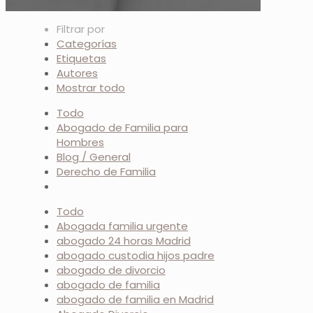
Filtrar por
Categorías
Etiquetas
Autores
Mostrar todo
Todo
Abogado de Familia para
Hombres
Blog / General
Derecho de Familia
Todo
Abogada familia urgente
abogado 24 horas Madrid
abogado custodia hijos padre
abogado de divorcio
abogado de familia
abogado de familia en Madrid