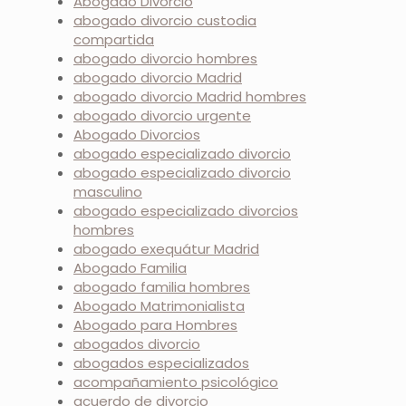
Abogado Divorcio
abogado divorcio custodia
compartida
abogado divorcio hombres
abogado divorcio Madrid
abogado divorcio Madrid hombres
abogado divorcio urgente
Abogado Divorcios
abogado especializado divorcio
abogado especializado divorcio
masculino
abogado especializado divorcios
hombres
abogado exequátur Madrid
Abogado Familia
abogado familia hombres
Abogado Matrimonialista
Abogado para Hombres
abogados divorcio
abogados especializados
acompañamiento psicológico
acuerdo de divorcio