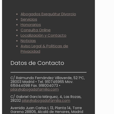
Abogados Exequátur Divorcio
Servicios
Honorarios
Consulta Online
Localización y Contacto
Noticias
Aviso Legal & Politicas de
Privacidad
Datos de Contacto
C/ Raimundo Fernández Villaverde, 52 1ºC,
28003 Madrid • Tel. 910746965 Mov.
615944098 Fax. 918004073 •
pilar@abogadafamilia.com
C/ Gabriel García Márquez, 4, Las Rozas,
28232
pilar@abogadafamilia.com
Avenida Juan Carlos I, 13, Planta 14, Torre
Garena 28806, Alcalá de Henares, Madrid