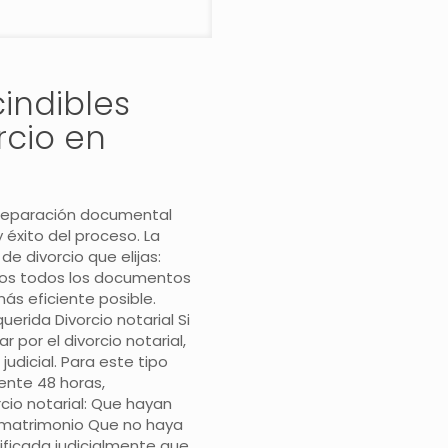
indibles
rcio en
 preparación documental
 éxito del proceso. La
Datos de Contacto
e divorcio que elijas:
camos todos los documentos
C/ Raimundo Fernández Villaverde, 52 1ºC, 28003 Madrid • 
ás eficiente posible.
pilar@abogadafamilia.com
erida Divorcio notarial Si
 por el divorcio notarial,
C/ Gabriel García Márquez, 4, Las Rozas, 28232
pilar@aboga
udicial. Para este tipo
Avenida Juan Carlos I, 13, Planta 14, Torre Garena 28806, A
ente 48 horas,
rcio notarial: Que hayan
 matrimonio Que no haya
ficada judicialmente que