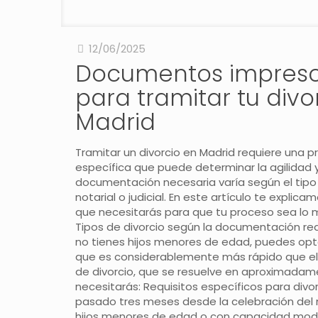
12/06/2025
Documentos impresc
para tramitar tu divo
Madrid
Tramitar un divorcio en Madrid requiere una
específica que puede determinar la agilidad y
documentación necesaria varía según el tipo d
Abogados Exequátur Divorcio
notarial o judicial. En este artículo te expli
Servicios
que necesitarás para que tu proceso sea lo m
Tipos de divorcio según la documentación requ
Honorarios
no tienes hijos menores de edad, puedes optar
que es considerablemente más rápido que el j
Consulta Online
de divorcio, que se resuelve en aproximadam
necesitarás: Requisitos específicos para divo
Localización y Contacto
pasado tres meses desde la celebración del
hijos menores de edad o con capacidad modi