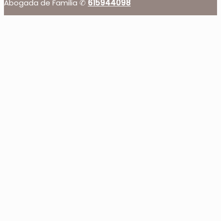
Abogada de Familia ✆
615944098