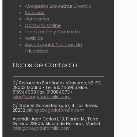
Abogados Exequátur Divorcio
Servicios
Honorarios
Consulta Online
Localización y Contacto
Noticias
Aviso Legal & Politicas de
Privacidad
Datos de Contacto
C/ Raimundo Fernández Villaverde, 52 1ºC,
28003 Madrid • Tel. 910746965 Mov.
615944098 Fax. 918004073 •
pilar@abogadafamilia.com
C/ Gabriel García Márquez, 4, Las Rozas,
28232
pilar@abogadafamilia.com
Avenida Juan Carlos I, 13, Planta 14, Torre
Garena 28806, Alcalá de Henares, Madrid
pilar@abogadafamilia.com