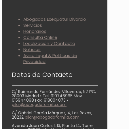
Abogados Exequátur Divorcio
Servicios
Honorarios
Consulta Online
Localización y Contacto
Noticias
Aviso Legal & Politicas de
Privacidad
Datos de Contacto
C/ Raimundo Fernández Villaverde, 52 1ºC,
28003 Madrid • Tel. 910746965 Mov.
615944098 Fax. 918004073 •
pilar@abogadafamilia.com
C/ Gabriel García Márquez, 4, Las Rozas,
28232
pilar@abogadafamilia.com
Avenida Juan Carlos I, 13, Planta 14, Torre