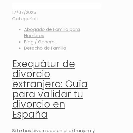
17/07/2025
Categorías
Abogado de Familia para
Hombres
Blog / General
Derecho de Familia
Exequátur de
divorcio
extranjero: Guía
para validar tu
divorcio en
España
Si te has divorciado en el extranjero y