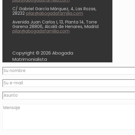
C/ Gabriel García Márquez, 4, Las Rozas,
28232
pilar@abogadafamilia.com
Avenida Juan Carlos I, 13, Planta 14, Torre
Garena 28806, Alcalá de Henares, Madrid
pilar@abogadafamilia.com
Copyright ©
2026 Abogada
Matrimonialista