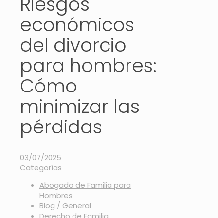
Riesgos
económicos
del divorcio
para hombres:
Cómo
minimizar las
pérdidas
03/07/2025
Categorías
Abogado de Familia para
Hombres
Blog / General
Derecho de Familia