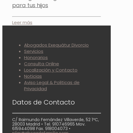
para tus hijos
Leer más
Abogados Exequátur Divorcio
Servicios
Honorarios
Consulta Online
Localización y Contacto
Noticias
Aviso Legal & Politicas de
Privacidad
Datos de Contacto
C/ Raimundo Fernández Villaverde, 52 1ºC,
28003 Madrid • Tel. 910746965 Mov.
615944098 Fax. 918004073 •
pilar@abogadafamilia.com